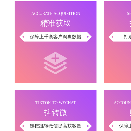
ACCURATE ACQUISITION
S
精准获取
保障上千条客户询盘数据
打
TIKTOK TO WECHAT
ACCOUN
抖转微
链接跳转微信提高获客量
保障