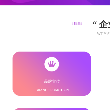
“ 
WHY S
品牌宣传
BRAND PROMOTION